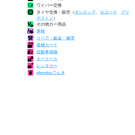
ワイパー交換
タイヤ交換・販売（
ダンロップ
、
ヨコハマ
、
ブリ
ヂストン
）
その他カー用品
車検
リペア・鈑金・修理
各種カード
自動車保険
カーリース
レンタカー
idemitsuでんき